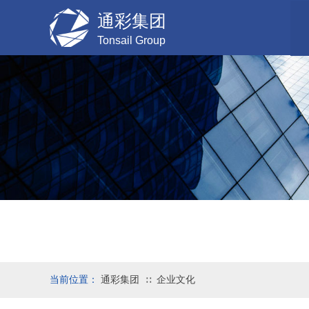
通彩集团
Tonsail Group
当前位置：
通彩集团
企业文化
∷