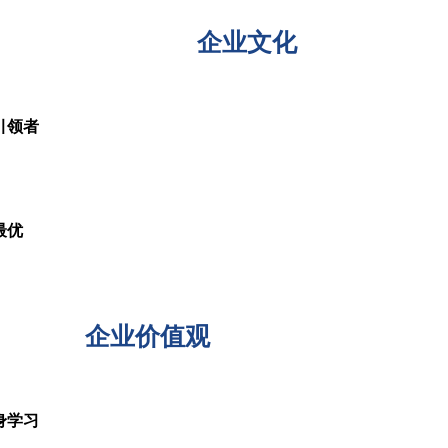
企业文化
引领者
最优
值观
身学习